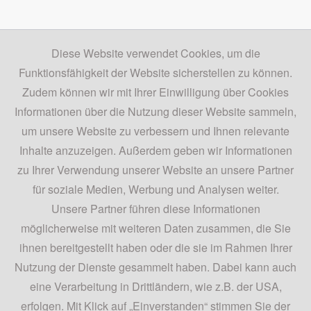
Anschrift
Diese Website verwendet Cookies, um die
Funktionsfähigkeit der Website sicherstellen zu können.
Auto Schaden e.K.
Zudem können wir mit Ihrer Einwilligung über Cookies
Bahnstr. 150
Informationen über die Nutzung dieser Website sammeln,
42327 Wuppertal
um unsere Website zu verbessern und Ihnen relevante
Inhalte anzuzeigen. Außerdem geben wir Informationen
Kontaktdaten
zu Ihrer Verwendung unserer Website an unsere Partner
für soziale Medien, Werbung und Analysen weiter.
Telefon: 0202 783478
Unsere Partner führen diese Informationen
Telefax: 0202 784910
möglicherweise mit weiteren Daten zusammen, die Sie
info@reifendienst-schaden.de
ihnen bereitgestellt haben oder die sie im Rahmen Ihrer
Nutzung der Dienste gesammelt haben. Dabei kann auch
Social Media
eine Verarbeitung in Drittländern, wie z.B. der USA,
erfolgen. Mit Klick auf „Einverstanden“ stimmen Sie der
teilen